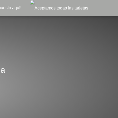
puesto aquí!
sa