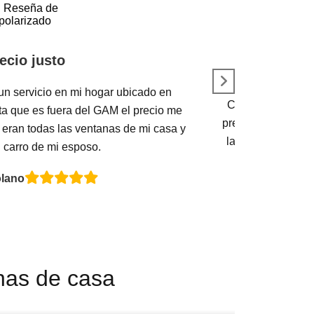
ecio justo
un servicio en mi hogar ubicado en
Cuando contacté 
a que es fuera del GAM el precio me
presupuesto y todo 
eran todas las ventanas de mi casa y
la casa y todo q
 carro de mi esposo.
f
olano
Jua
anas de casa