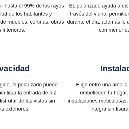
r hasta el 99% de los rayos
EL polarizado ayuda a dism
alud de los habitantes y
través del vidrio, permit
 de muebles, cortinas, obras
durante el día, además le 
 interiores.
con menor es
ivacidad
Instala
gido, el polarizado puede
Elige entre una ampli
crificar la entrada de luz
embellecen tu hogar.
isfrutar de las vistas sin
instalaciones meticulosas
s exteriores.
integra sin fisura