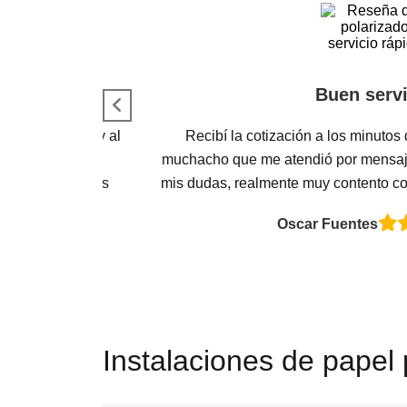
Buen servi
rios del carro, y al
Recibí la cotización a los minutos 
y bien, no quedó
muchacho que me atendió por mensaj
ue se sienta más
mis dudas, realmente muy contento con
cia.
Oscar Fuentes
Instalaciones de papel